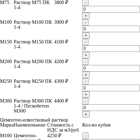
М75
Раствор М75 ПК
3800 ₽
-
1-4
+
М100
Раствор М100 ПК
3900 ₽
-
1-4
+
М150
Раствор М150 ПК
4100 ₽
-
1-4
+
М200
Раствор М200 ПК
4200 ₽
-
1-4
+
М250
Раствор М250 ПК
4300 ₽
-
1-4
+
М300
Раствор М300 ПК
4400 ₽
-
1-4 / Пескобетон
М300
+
Цементно-известковый раствор
Марка
Наименование
Стоимость с
Кол-во кубов
НДС за м
3
/руб
М100
Цементно-
4250 ₽
-