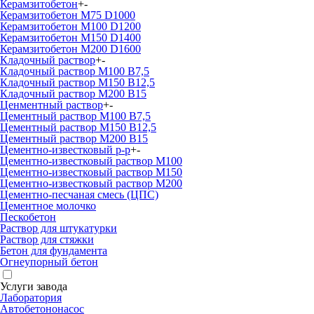
Керамзитобетон
+
-
Керамзитобетон М75 D1000
Керамзитобетон М100 D1200
Керамзитобетон М150 D1400
Керамзитобетон М200 D1600
Кладочный раствор
+
-
Кладочный раствор М100 В7,5
Кладочный раствор М150 В12,5
Кладочный раствор М200 В15
Ценментный раствор
+
-
Цементный раствор М100 B7,5
Цементный раствор М150 B12,5
Цементный раствор М200 B15
Цементно-известковый р-р
+
-
Цементно-известковый раствор М100
Цементно-известковый раствор М150
Цементно-известковый раствор М200
Цементно-песчаная смесь (ЦПС)
Цементное молочко
Пескобетон
Раствор для штукатурки
Раствор для стяжки
Бетон для фундамента
Огнеупорный бетон
Услуги завода
Лаборатория
Автобетононасос