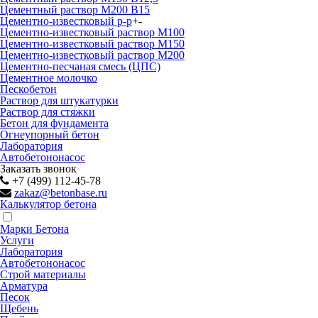
Цементный раствор М200 B15
Цементно-известковый р-р
+
-
Цементно-известковый раствор М100
Цементно-известковый раствор М150
Цементно-известковый раствор М200
Цементно-песчаная смесь (ЦПС)
Цементное молочко
Пескобетон
Раствор для штукатурки
Раствор для стяжки
Бетон для фундамента
Огнеупорный бетон
Лаборатория
Автобетононасос
Заказать звонок
+7 (499) 112-45-78
zakaz@betonbase.ru
Калькулятор бетона
Марки Бетона
Услуги
Лаборатория
Автобетононасос
Строй материалы
Арматура
Песок
Щебень