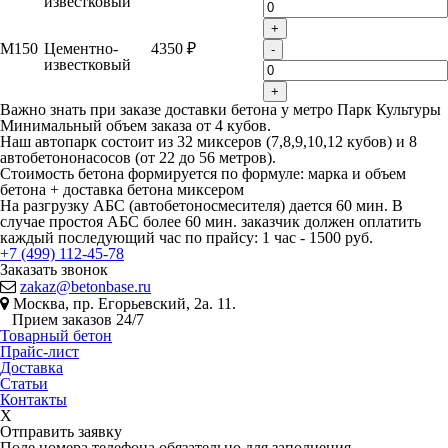
известковый
+
М150
Цементно-
4350 ₽
-
известковый
+
Важно знать при заказе доставки бетона у метро Парк Культуры
Минимальный объем заказа от 4 кубов.
Наш автопарк состоит из 32 миксеров (7,8,9,10,12 кубов) и 8
автобетононасосов (от 22 до 56 метров).
Стоимость бетона формируется по формуле: марка и объем
бетона + доставка бетона миксером
На разгрузку АБС (автобетоносмесителя) дается 60 мин. В
случае простоя АБС более 60 мин. заказчик должен оплатить
каждый последующий час по прайсу: 1 час - 1500 руб.
+7 (499) 112-45-78
Заказать звонок
zakaz@betonbase.ru
Москва, пр. Егорьевский, 2а. 11.
Прием заказов 24/7
Товарный бетон
Прайс-лист
Доставка
Статьи
Контакты
X
Отправить заявку
Поле номера телефона обязательно для заполнения