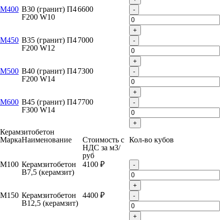
М400
B30 (гранит) П4
6600
-
F200 W10
+
М450
B35 (гранит) П4
7000
-
F200 W12
+
М500
B40 (гранит) П4
7300
-
F200 W14
+
М600
B45 (гранит) П4
7700
-
F300 W14
+
Керамзитобетон
Марка
Наименование
Стоимость с
Кол-во кубов
НДС за м
3
/
руб
М100
Керамзитобетон
4100 ₽
-
B7,5 (керамзит)
+
М150
Керамзитобетон
4400 ₽
-
B12,5 (керамзит)
+