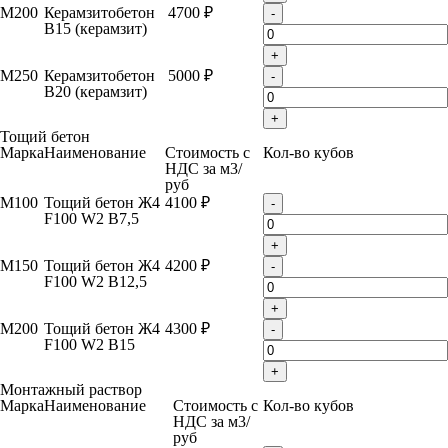
М200
Керамзитобетон
4700 ₽
-
B15 (керамзит)
+
М250
Керамзитобетон
5000 ₽
-
B20 (керамзит)
+
Тощий бетон
Марка
Наименование
Стоимость с
Кол-во кубов
НДС за м
3
/
руб
М100
Тощий бетон Ж4
4100 ₽
-
F100 W2 B7,5
+
М150
Тощий бетон Ж4
4200 ₽
-
F100 W2 B12,5
+
М200
Тощий бетон Ж4
4300 ₽
-
F100 W2 B15
+
Монтажный раствор
Марка
Наименование
Стоимость с
Кол-во кубов
НДС за м
3
/
руб