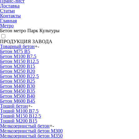
Прайс-лист
Доставка
Статьи
Контакты
Главная
Метро
Бетон метро Парк Культуры
ПРОДУКЦИЯ ЗАВОДА
Товарный бетон
+
-
Бетон М75 В5
Бетон М100 В7.5
Бетон М150 В12.5
Бетон М200 В15
Бетон М250 В20
Бетон М300 В22,5
Бетон М350 В25
Бетон М400 В30
Бетон М450 В35
Бетон М500 В40
Бетон М600 В45
Тощий бетон
+
-
Тощий М100 В7,5
Тощий М150 В12,5
Тощий М200 В15
Мелкозернистый бетон
+
-
Мелкозернистый бетон М300
Мелкозернистый бетон М350