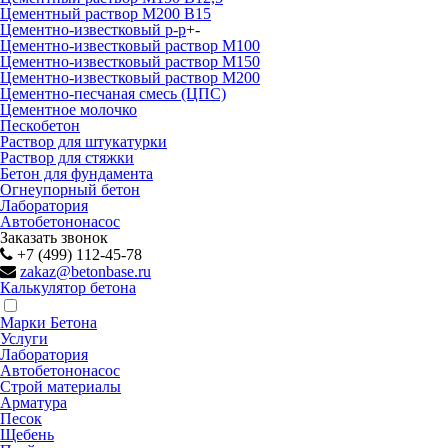
Цементный раствор М200 B15
Цементно-известковый р-р
+
-
Цементно-известковый раствор М100
Цементно-известковый раствор М150
Цементно-известковый раствор М200
Цементно-песчаная смесь (ЦПС)
Цементное молочко
Пескобетон
Раствор для штукатурки
Раствор для стяжки
Бетон для фундамента
Огнеупорный бетон
Лаборатория
Автобетононасос
Заказать звонок
+7 (499) 112-45-78
zakaz@betonbase.ru
Калькулятор бетона
Марки Бетона
Услуги
Лаборатория
Автобетононасос
Строй материалы
Арматура
Песок
Щебень