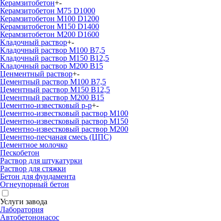
Керамзитобетон
+
-
Керамзитобетон М75 D1000
Керамзитобетон М100 D1200
Керамзитобетон М150 D1400
Керамзитобетон М200 D1600
Кладочный раствор
+
-
Кладочный раствор М100 В7,5
Кладочный раствор М150 В12,5
Кладочный раствор М200 В15
Ценментный раствор
+
-
Цементный раствор М100 B7,5
Цементный раствор М150 B12,5
Цементный раствор М200 B15
Цементно-известковый р-р
+
-
Цементно-известковый раствор М100
Цементно-известковый раствор М150
Цементно-известковый раствор М200
Цементно-песчаная смесь (ЦПС)
Цементное молочко
Пескобетон
Раствор для штукатурки
Раствор для стяжки
Бетон для фундамента
Огнеупорный бетон
Услуги завода
Лаборатория
Автобетононасос