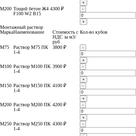
+
М200
Тощий бетон Ж4
4300 ₽
-
F100 W2 B15
+
Монтажный раствор
Марка
Наименование
Стоимость с
Кол-во кубов
НДС за м
3
/
руб
М75
Раствор М75 ПК
3800 ₽
-
1-4
+
М100
Раствор М100 ПК
3900 ₽
-
1-4
+
М150
Раствор М150 ПК
4100 ₽
-
1-4
+
М200
Раствор М200 ПК
4200 ₽
-
1-4
+
М250
Раствор М250 ПК
4300 ₽
-
1-4