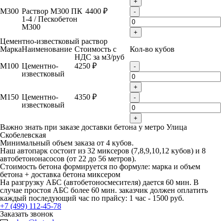
+
М300
Раствор М300 ПК
4400 ₽
-
1-4 / Пескобетон
М300
+
Цементно-известковый раствор
Марка
Наименование
Стоимость с
Кол-во кубов
НДС за м
3
/руб
М100
Цементно-
4250 ₽
-
известковый
+
М150
Цементно-
4350 ₽
-
известковый
+
Важно знать при заказе доставки бетона у метро Улица
Скобелевская
Минимальный объем заказа от 4 кубов.
Наш автопарк состоит из 32 миксеров (7,8,9,10,12 кубов) и 8
автобетононасосов (от 22 до 56 метров).
Стоимость бетона формируется по формуле: марка и объем
бетона + доставка бетона миксером
На разгрузку АБС (автобетоносмесителя) дается 60 мин. В
случае простоя АБС более 60 мин. заказчик должен оплатить
каждый последующий час по прайсу: 1 час - 1500 руб.
+7 (499) 112-45-78
Заказать звонок