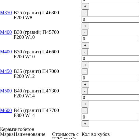
+
М350
B25 (гранит) П4
6300
-
F200 W8
+
М400
B30 (гравий) П4
5700
-
F200 W10
+
М400
B30 (гранит) П4
6600
-
F200 W10
+
М450
B35 (гранит) П4
7000
-
F200 W12
+
М500
B40 (гранит) П4
7300
-
F200 W14
+
М600
B45 (гранит) П4
7700
-
F300 W14
+
Керамзитобетон
Марка
Наименование
Стоимость с
Кол-во кубов