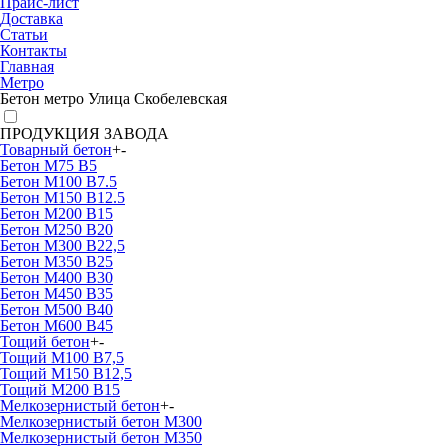
Прайс-лист
Доставка
Статьи
Контакты
Главная
Метро
Бетон метро Улица Скобелевская
ПРОДУКЦИЯ ЗАВОДА
Товарный бетон
+
-
Бетон М75 В5
Бетон М100 В7.5
Бетон М150 В12.5
Бетон М200 В15
Бетон М250 В20
Бетон М300 В22,5
Бетон М350 В25
Бетон М400 В30
Бетон М450 В35
Бетон М500 В40
Бетон М600 В45
Тощий бетон
+
-
Тощий М100 В7,5
Тощий М150 В12,5
Тощий М200 В15
Мелкозернистый бетон
+
-
Мелкозернистый бетон М300
Мелкозернистый бетон М350