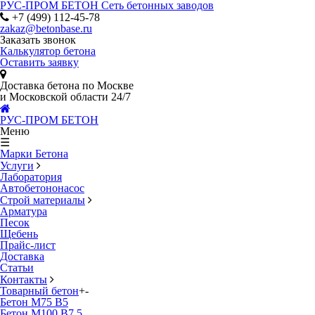
РУС-ПРОМ БЕТОН
Сеть бетонных заводов
+7 (499) 112-45-78
zakaz@betonbase.ru
Заказать звонок
Калькулятор бетона
Оставить заявку
Доставка бетона по Москве
и Московской области 24/7
РУС-ПРОМ БЕТОН
Меню
☰
Марки Бетона
Услуги
Лаборатория
Автобетононасос
Строй материалы
Арматура
Песок
Щебень
Прайс-лист
Доставка
Статьи
Контакты
Товарный бетон
+
-
Бетон М75 В5
Бетон М100 В7.5