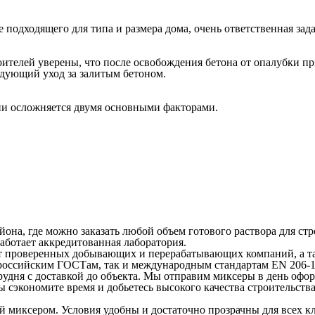
подходящего для типа и размера дома, очень ответственная зада
телей уверены, что после освобождения бетона от опалубки при 
едующий уход за залитым бетоном.
ни осложняется двумя основными факторами.
на, где можно заказать любой объем готового раствора для стро
работает аккредитованная лаборатория.
т проверенных добывающих и перерабатывающих компаний, а та
 российским ГОСТам, так и международным стандартам EN 206-1
рудня с доставкой до объекта. Мы отправим миксеры в день офор
ы сэкономите время и добьетесь высокого качества строительств
ой миксером. Условия удобны и достаточно прозрачны для всех к