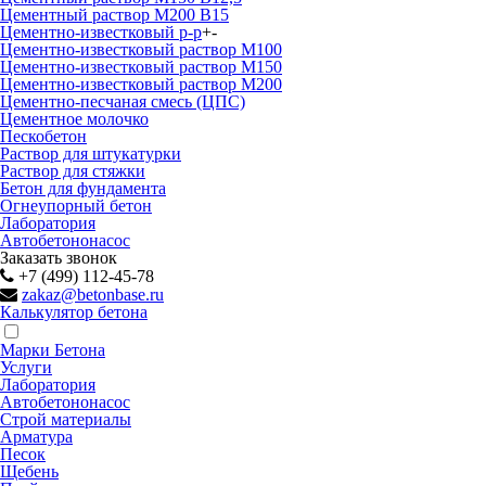
Цементный раствор М200 B15
Цементно-известковый р-р
+
-
Цементно-известковый раствор М100
Цементно-известковый раствор М150
Цементно-известковый раствор М200
Цементно-песчаная смесь (ЦПС)
Цементное молочко
Пескобетон
Раствор для штукатурки
Раствор для стяжки
Бетон для фундамента
Огнеупорный бетон
Лаборатория
Автобетононасос
Заказать звонок
+7 (499) 112-45-78
zakaz@betonbase.ru
Калькулятор бетона
Марки Бетона
Услуги
Лаборатория
Автобетононасос
Строй материалы
Арматура
Песок
Щебень