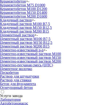
Керамзитобетон
+
-
Керамзитобетон М75 D1000
Керамзитобетон М100 D1200
Керамзитобетон М150 D1400
Керамзитобетон М200 D1600
Кладочный раствор
+
-
Кладочный раствор М100 В7,5
Кладочный раствор М150 В12,5
Кладочный раствор М200 В15
Ценментный раствор
+
-
Цементный раствор М100 B7,5
Цементный раствор М150 B12,5
Цементный раствор М200 B15
Цементно-известковый р-р
+
-
Цементно-известковый раствор М100
Цементно-известковый раствор М150
Цементно-известковый раствор М200
Цементно-песчаная смесь (ЦПС)
Цементное молочко
Пескобетон
Раствор для штукатурки
Раствор для стяжки
Бетон для фундамента
Огнеупорный бетон
Услуги завода
Лаборатория
Автобетононасос