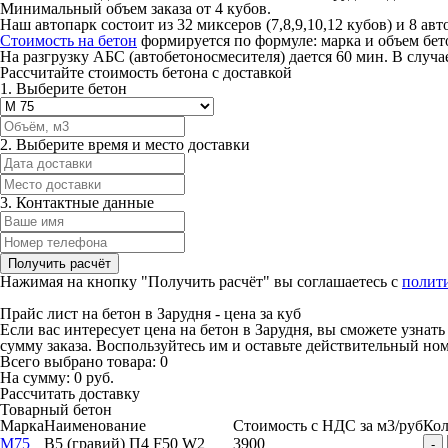
Минимальный объем заказа от 4 кубов.
Наш автопарк состоит из 32 миксеров (7,8,9,10,12 кубов) и 8 авт
Стоимость на бетон
формируется по формуле: марка и объем бе
На разгрузку АБС (автобетоносмесителя) дается 60 мин. В случа
Рассчитайте стоимость бетона с доставкой
1. Выберите бетон
2. Выберите время и место доставки
3. Контактные данные
Нажимая на кнопку "Получить расчёт" вы соглашаетесь с
полит
Прайс лист на бетон в Зарудня - цена за куб
Если вас интересует цена на бетон в Зарудня, вы сможете узнать
сумму заказа. Воспользуйтесь им и оставьте действительный но
Всего выбрано товара:
0
На сумму:
0
руб.
Рассчитать доставку
Товарный бетон
Марка
Наименование
Стоимость с НДС за м
3
/руб
Кол
М75
B5 (гравий) П4 F50 W2
3900
-