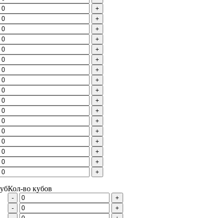
+
+
+
+
+
+
+
+
+
+
+
+
+
+
+
+
+
руб
Кол-во кубов
-
+
-
+