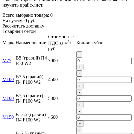
изучить прайс-лист.
Всего выбрано товара:
0
На сумму:
0
руб.
Рассчитать доставку
Товарный бетон
Стоимость с
3
Марка
Наименование
Кол-во кубов
НДС за м
/
руб
-
B5 (гравий) П4
М75
3900
F50 W2
+
-
B7,5 (гравий)
М100
4500
П4 F100 W2
+
-
B7,5 (гранит)
М100
5300
П4 F100 W2
+
-
B12,5 (гравий)
М150
4600
П4 F100 W2
+
-
B12,5 (гранит)