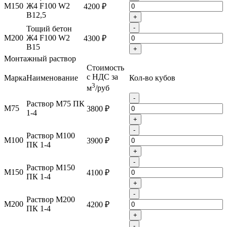
М150
Ж4 F100 W2
4200 ₽
B12,5
+
-
Тощий бетон
М200
Ж4 F100 W2
4300 ₽
B15
+
Монтажный раствор
Стоимость
с НДС за
Марка
Наименование
Кол-во кубов
3
м
/руб
-
Раствор М75 ПК
М75
3800 ₽
1-4
+
-
Раствор М100
М100
3900 ₽
ПК 1-4
+
-
Раствор М150
М150
4100 ₽
ПК 1-4
+
-
Раствор М200
М200
4200 ₽
ПК 1-4
+
-