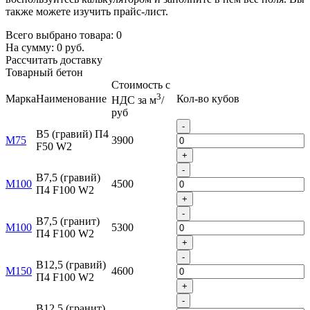
также можете изучить прайс-лист.
Всего выбрано товара:
0
На сумму:
0
руб.
Рассчитать доставку
Товарный бетон
Стоимость с
3
Марка
Наименование
Кол-во кубов
НДС за м
/
руб
-
B5 (гравий) П4
М75
3900
F50 W2
+
-
B7,5 (гравий)
М100
4500
П4 F100 W2
+
-
B7,5 (гранит)
М100
5300
П4 F100 W2
+
-
B12,5 (гравий)
М150
4600
П4 F100 W2
+
-
B12,5 (гранит)