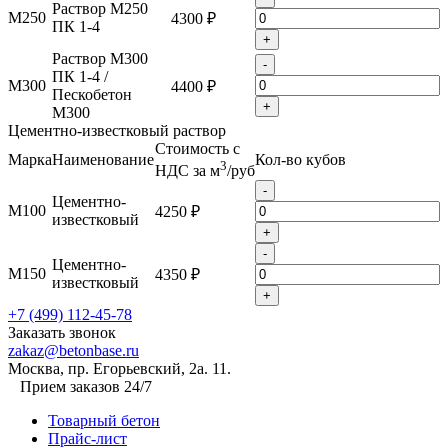
Раствор М250
М250
4300 ₽
ПК 1-4
+
Раствор М300
-
ПК 1-4 /
М300
4400 ₽
Пескобетон
+
М300
Цементно-известковый раствор
Стоимость с
Марка
Наименование
Кол-во кубов
3
НДС за м
/руб
-
Цементно-
М100
4250 ₽
известковый
+
-
Цементно-
М150
4350 ₽
известковый
+
+7 (499) 112-45-78
Заказать звонок
zakaz@betonbase.ru
Москва, пр. Егорьевский, 2а. 11.
Прием заказов 24/7
Товарный бетон
Прайс-лист