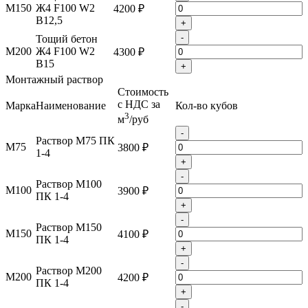
М150
Ж4 F100 W2
4200 ₽
B12,5
+
-
Тощий бетон
М200
Ж4 F100 W2
4300 ₽
B15
+
Монтажный раствор
Стоимость
с НДС за
Марка
Наименование
Кол-во кубов
3
м
/руб
-
Раствор М75 ПК
М75
3800 ₽
1-4
+
-
Раствор М100
М100
3900 ₽
ПК 1-4
+
-
Раствор М150
М150
4100 ₽
ПК 1-4
+
-
Раствор М200
М200
4200 ₽
ПК 1-4
+
-