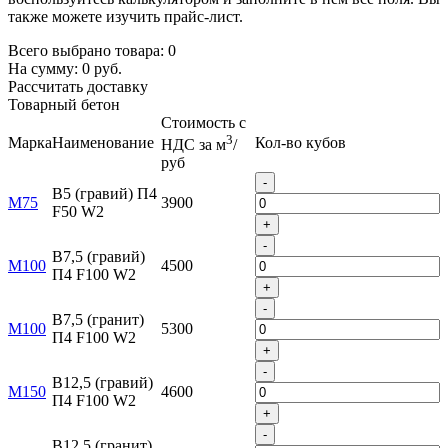
также можете изучить прайс-лист.
Всего выбрано товара:
0
На сумму:
0
руб.
Рассчитать доставку
Товарный бетон
Стоимость с
3
Марка
Наименование
Кол-во кубов
НДС за м
/
руб
-
B5 (гравий) П4
М75
3900
F50 W2
+
-
B7,5 (гравий)
М100
4500
П4 F100 W2
+
-
B7,5 (гранит)
М100
5300
П4 F100 W2
+
-
B12,5 (гравий)
М150
4600
П4 F100 W2
+
-
B12,5 (гранит)