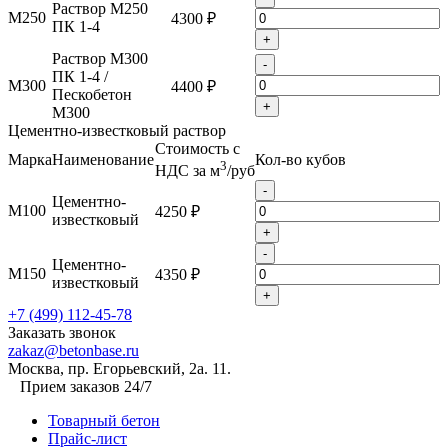
Раствор М250
М250
4300 ₽
ПК 1-4
+
Раствор М300
-
ПК 1-4 /
М300
4400 ₽
Пескобетон
+
М300
Цементно-известковый раствор
Стоимость с
Марка
Наименование
Кол-во кубов
3
НДС за м
/руб
-
Цементно-
М100
4250 ₽
известковый
+
-
Цементно-
М150
4350 ₽
известковый
+
+7 (499) 112-45-78
Заказать звонок
zakaz@betonbase.ru
Москва, пр. Егорьевский, 2а. 11.
Прием заказов 24/7
Товарный бетон
Прайс-лист