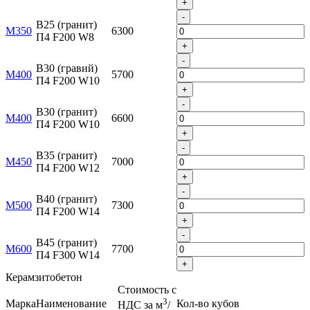
+
-
B25 (гранит)
М350
6300
П4 F200 W8
+
-
B30 (гравий)
М400
5700
П4 F200 W10
+
-
B30 (гранит)
М400
6600
П4 F200 W10
+
-
B35 (гранит)
М450
7000
П4 F200 W12
+
-
B40 (гранит)
М500
7300
П4 F200 W14
+
-
B45 (гранит)
М600
7700
П4 F300 W14
+
Керамзитобетон
Стоимость с
3
Марка
Наименование
Кол-во кубов
НДС за м
/