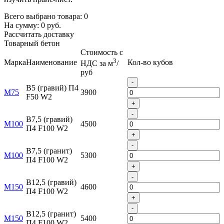
Всего выбрано товара:
0
На сумму:
0
руб.
Рассчитать доставку
Товарный бетон
Стоимость с
3
Марка
Наименование
Кол-во кубов
НДС за м
/
руб
-
B5 (гравий) П4
М75
3900
F50 W2
+
-
B7,5 (гравий)
М100
4500
П4 F100 W2
+
-
B7,5 (гранит)
М100
5300
П4 F100 W2
+
-
B12,5 (гравий)
М150
4600
П4 F100 W2
+
-
B12,5 (гранит)
М150
5400
П4 F100 W2