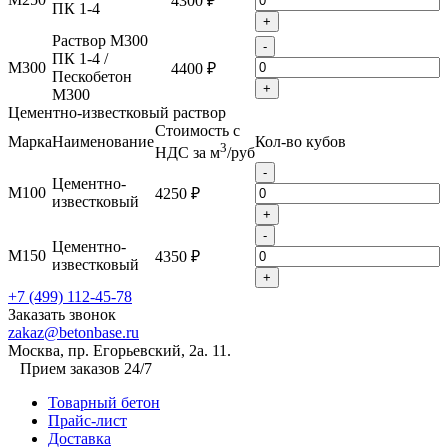
4300 ₽
ПК 1-4
+
Раствор М300
-
ПК 1-4 /
М300
4400 ₽
Пескобетон
+
М300
Цементно-известковый раствор
Стоимость с
Марка
Наименование
Кол-во кубов
3
НДС за м
/руб
-
Цементно-
М100
4250 ₽
известковый
+
-
Цементно-
М150
4350 ₽
известковый
+
+7 (499) 112-45-78
Заказать звонок
zakaz@betonbase.ru
Москва, пр. Егорьевский, 2а. 11.
Прием заказов 24/7
Товарный бетон
Прайс-лист
Доставка