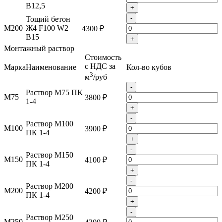
B12,5
+
-
Тощий бетон
М200
Ж4 F100 W2
4300 ₽
B15
+
Монтажный раствор
Стоимость
с НДС за
Марка
Наименование
Кол-во кубов
3
м
/руб
-
Раствор М75 ПК
М75
3800 ₽
1-4
+
-
Раствор М100
М100
3900 ₽
ПК 1-4
+
-
Раствор М150
М150
4100 ₽
ПК 1-4
+
-
Раствор М200
М200
4200 ₽
ПК 1-4
+
-
Раствор М250
М250