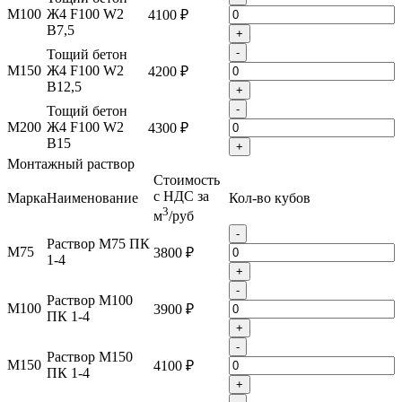
М100
Ж4 F100 W2
4100 ₽
B7,5
+
-
Тощий бетон
М150
Ж4 F100 W2
4200 ₽
B12,5
+
-
Тощий бетон
М200
Ж4 F100 W2
4300 ₽
B15
+
Монтажный раствор
Стоимость
с НДС за
Марка
Наименование
Кол-во кубов
3
м
/руб
-
Раствор М75 ПК
М75
3800 ₽
1-4
+
-
Раствор М100
М100
3900 ₽
ПК 1-4
+
-
Раствор М150
М150
4100 ₽
ПК 1-4
+