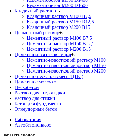
Керамзитобетон М200 D1600
Кладочный раствор
+
-
Кладочный раствор М100 В7,5
Кладочный раствор М150 В12,5
Кладочный раствор М200 В15
Ценментный раствор
+
-
Цементный раствор М100 B7,5
Цементный раствор М150 B12,5
Цементный раствор М200 B15
Цементно-известковый р-р
+
-
Цементно-известковый раствор М100
Цементно-известковый раствор М150
Цементно-известковый раствор М200
Цементно-песчаная смесь (ЦПС)
Цементное молочко
Пескобетон
Раствор для штукатурки
Раствор для стяжки
Бетон для фундамента
Огнеупорный бетон
Лаборатория
Автобетононасос
Заказать звонок