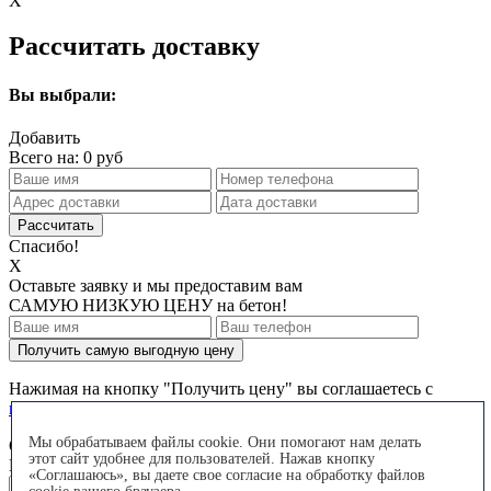
X
Рассчитать доставку
Вы выбрали:
Добавить
Всего на:
0
руб
Спасибо!
X
Оставьте заявку и мы предоставим вам
САМУЮ НИЗКУЮ ЦЕНУ
на бетон!
Получить самую выгодную цену
Нажимая на кнопку "Получить цену" вы соглашаетесь с
политикой обработки персональных данных
Мы обрабатываем файлы cookie. Они помогают нам делать
Оставить заявку на бетон
этот сайт удобнее для пользователей. Нажав кнопку
Наши сотрудники свяжутся с Вами в течение 3-х минут
«Соглашаюсь», вы даете свое согласие на обработку файлов