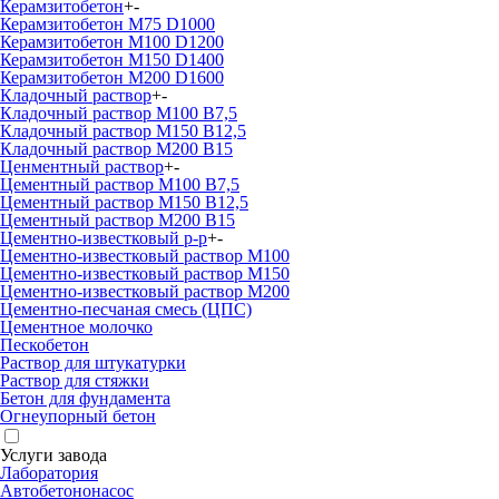
Керамзитобетон
+
-
Керамзитобетон М75 D1000
Керамзитобетон М100 D1200
Керамзитобетон М150 D1400
Керамзитобетон М200 D1600
Кладочный раствор
+
-
Кладочный раствор М100 В7,5
Кладочный раствор М150 В12,5
Кладочный раствор М200 В15
Ценментный раствор
+
-
Цементный раствор М100 B7,5
Цементный раствор М150 B12,5
Цементный раствор М200 B15
Цементно-известковый р-р
+
-
Цементно-известковый раствор М100
Цементно-известковый раствор М150
Цементно-известковый раствор М200
Цементно-песчаная смесь (ЦПС)
Цементное молочко
Пескобетон
Раствор для штукатурки
Раствор для стяжки
Бетон для фундамента
Огнеупорный бетон
Услуги завода
Лаборатория
Автобетононасос