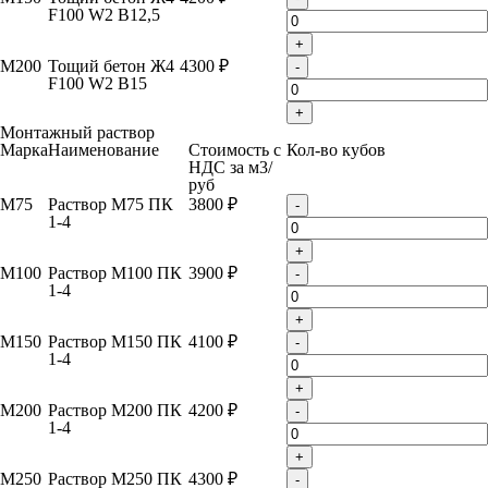
F100 W2 B12,5
+
М200
Тощий бетон Ж4
4300 ₽
-
F100 W2 B15
+
Монтажный раствор
Марка
Наименование
Стоимость с
Кол-во кубов
НДС за м
3
/
руб
М75
Раствор М75 ПК
3800 ₽
-
1-4
+
М100
Раствор М100 ПК
3900 ₽
-
1-4
+
М150
Раствор М150 ПК
4100 ₽
-
1-4
+
М200
Раствор М200 ПК
4200 ₽
-
1-4
+
М250
Раствор М250 ПК
4300 ₽
-