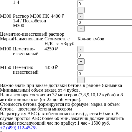
1-4
+
М300
Раствор М300 ПК
4400 ₽
-
1-4 / Пескобетон
М300
+
Цементно-известковый раствор
Марка
Наименование
Стоимость с
Кол-во кубов
НДС за м
3
/руб
М100
Цементно-
4250 ₽
-
известковый
+
М150
Цементно-
4350 ₽
-
известковый
+
Важно знать при заказе доставки бетона в районе Якиманка
Минимальный объем заказа от 4 кубов.
Наш автопарк состоит из 32 миксеров (7,8,9,10,12 кубов) и 8
автобетононасосов (от 22 до 56 метров).
Стоимость бетона формируется по формуле: марка и объем
бетона + доставка бетона миксером
На разгрузку АБС (автобетоносмесителя) дается 60 мин. В
случае простоя АБС более 60 мин. заказчик должен оплатить
каждый последующий час по прайсу: 1 час - 1500 руб.
+7 (499) 112-45-78