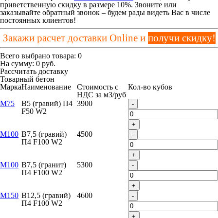
приветственную скидку в размере 10%. Звоните или
заказывайте обратный звонок – будем рады видеть Вас в числе
постоянных клиентов!
Закажи расчет доставки Online и
получи скидку!
Всего выбрано товара:
0
На сумму:
0
руб.
Рассчитать доставку
Товарный бетон
Марка
Наименование
Стоимость с
Кол-во кубов
НДС за м
3
/руб
М75
B5 (гравий) П4
3900
-
F50 W2
+
М100
B7,5 (гравий)
4500
-
П4 F100 W2
+
М100
B7,5 (гранит)
5300
-
П4 F100 W2
+
М150
B12,5 (гравий)
4600
-
П4 F100 W2
+