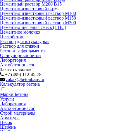
Цементный раствор М200 B15
Цементно-известковый р-р
+
-
Цементно-известковый раствор М100
Цементно-известковый раствор М150
Цементно-известковый раствор М200
Цементно-песчаная смесь (ЦПС)
Цементное молочко
Пескобетон
Раствор для штукатурки
Раствор для стяжки
Бетон для фундамента
Огнеупорный бетон
Лаборатория
Автобетононасос
Заказать звонок
+7 (499) 112-45-78
zakaz@betonbase.ru
Калькулятор бетона
Марки Бетона
Услуги
Лаборатория
Автобетононасос
Строй материалы
Арматура
Песок
Щебень