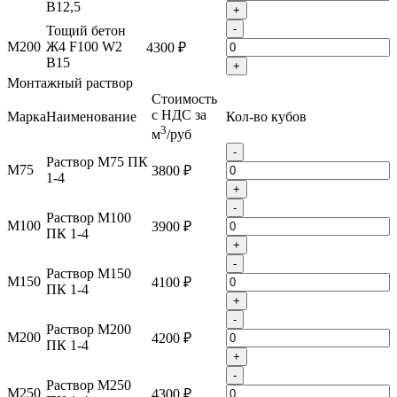
B12,5
+
-
Тощий бетон
М200
Ж4 F100 W2
4300 ₽
B15
+
Монтажный раствор
Стоимость
с НДС за
Марка
Наименование
Кол-во кубов
3
м
/руб
-
Раствор М75 ПК
М75
3800 ₽
1-4
+
-
Раствор М100
М100
3900 ₽
ПК 1-4
+
-
Раствор М150
М150
4100 ₽
ПК 1-4
+
-
Раствор М200
М200
4200 ₽
ПК 1-4
+
-
Раствор М250
М250
4300 ₽