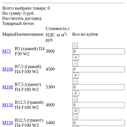
Всего выбрано товара:
0
На сумму:
0
руб.
Рассчитать доставку
Товарный бетон
Стоимость с
3
Марка
Наименование
Кол-во кубов
НДС за м
/
руб
-
B5 (гравий) П4
М75
3900
F50 W2
+
-
B7,5 (гравий)
М100
4500
П4 F100 W2
+
-
B7,5 (гранит)
М100
5300
П4 F100 W2
+
-
B12,5 (гравий)
М150
4600
П4 F100 W2
+
-
B12,5 (гранит)
М150
5400
П4 F100 W2