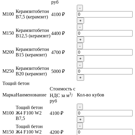
руб
-
Керамзитобетон
М100
4100 ₽
B7,5 (керамзит)
+
-
Керамзитобетон
М150
4400 ₽
B12,5 (керамзит)
+
-
Керамзитобетон
М200
4700 ₽
B15 (керамзит)
+
-
Керамзитобетон
М250
5000 ₽
B20 (керамзит)
+
Тощий бетон
Стоимость с
3
Марка
Наименование
Кол-во кубов
НДС за м
/
руб
-
Тощий бетон
М100
Ж4 F100 W2
4100 ₽
B7,5
+
-
Тощий бетон
М150
Ж4 F100 W2
4200 ₽