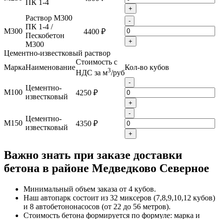
ПК 1-4
+
Раствор М300
-
ПК 1-4 /
М300
4400 ₽
Пескобетон
+
М300
Цементно-известковый раствор
Стоимость с
Марка
Наименование
Кол-во кубов
3
НДС за м
/руб
-
Цементно-
М100
4250 ₽
известковый
+
-
Цементно-
М150
4350 ₽
известковый
+
Важно знать при заказе доставки
бетона в районе Медведково Северное
Минимальный объем заказа от 4 кубов.
Наш автопарк состоит из 32 миксеров (7,8,9,10,12 кубов)
и 8 автобетононасосов (от 22 до 56 метров).
Стоимость бетона формируется по формуле: марка и