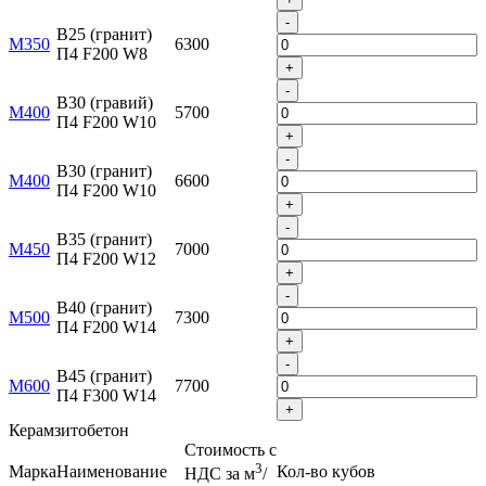
-
B25 (гранит)
М350
6300
П4 F200 W8
+
-
B30 (гравий)
М400
5700
П4 F200 W10
+
-
B30 (гранит)
М400
6600
П4 F200 W10
+
-
B35 (гранит)
М450
7000
П4 F200 W12
+
-
B40 (гранит)
М500
7300
П4 F200 W14
+
-
B45 (гранит)
М600
7700
П4 F300 W14
+
Керамзитобетон
Стоимость с
3
Марка
Наименование
Кол-во кубов
НДС за м
/