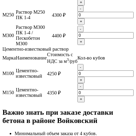
+
-
Раствор М250
М250
4300 ₽
ПК 1-4
+
Раствор М300
-
ПК 1-4 /
М300
4400 ₽
Пескобетон
+
М300
Цементно-известковый раствор
Стоимость с
Марка
Наименование
Кол-во кубов
3
НДС за м
/руб
-
Цементно-
М100
4250 ₽
известковый
+
-
Цементно-
М150
4350 ₽
известковый
+
Важно знать при заказе доставки
бетона в районе Войковский
Минимальный объем заказа от 4 кубов.