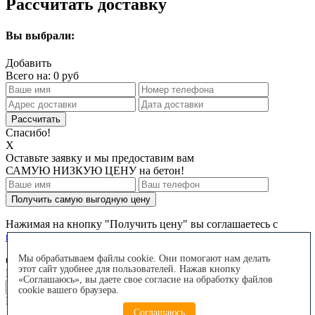
Рассчитать доставку
Вы выбрали:
Добавить
Всего на:
0
руб
Спасибо!
X
Оставьте заявку и мы предоставим вам
САМУЮ НИЗКУЮ ЦЕНУ
на бетон!
Получить самую выгодную цену
Нажимая на кнопку "Получить цену" вы соглашаетесь с
политикой обработки персональных данных
Мы обрабатываем файлы cookie. Они помогают нам делать
Оставить заявку на бетон
этот сайт удобнее для пользователей. Нажав кнопку
Наши сотрудники свяжутся с Вами в течение 3-х минут
«Соглашаюсь», вы даете свое согласие на обработку файлов
cookie вашего браузера.
Необходимо указать телефон
Соглашаюсь
Соглашаюсь на
обработку персональных данных