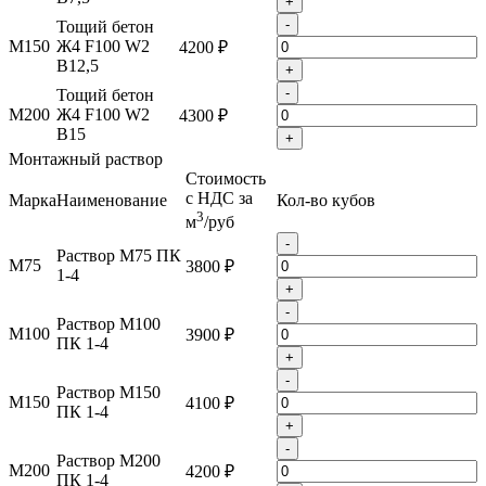
+
-
Тощий бетон
М150
Ж4 F100 W2
4200 ₽
B12,5
+
-
Тощий бетон
М200
Ж4 F100 W2
4300 ₽
B15
+
Монтажный раствор
Стоимость
с НДС за
Марка
Наименование
Кол-во кубов
3
м
/руб
-
Раствор М75 ПК
М75
3800 ₽
1-4
+
-
Раствор М100
М100
3900 ₽
ПК 1-4
+
-
Раствор М150
М150
4100 ₽
ПК 1-4
+
-
Раствор М200
М200
4200 ₽
ПК 1-4