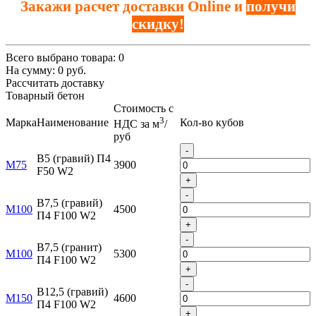
Закажи расчет доставки Online и
получи
скидку!
Всего выбрано товара:
0
На сумму:
0
руб.
Рассчитать доставку
Товарный бетон
Стоимость с
3
Марка
Наименование
Кол-во кубов
НДС за м
/
руб
-
B5 (гравий) П4
М75
3900
F50 W2
+
-
B7,5 (гравий)
М100
4500
П4 F100 W2
+
-
B7,5 (гранит)
М100
5300
П4 F100 W2
+
-
B12,5 (гравий)
М150
4600
П4 F100 W2
+