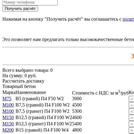
Нажимая на кнопку "Получить расчёт" вы соглашаетесь с
поли
Это позволяет нам предлагать только высококачественные бет
З
Всего выбрано товара:
0
На сумму:
0
руб.
Рассчитать доставку
Товарный бетон
3
Марка
Наименование
Ко
Стоимость с НДС за м
/руб
М75
B5 (гравий) П4 F50 W2
3900
-
М100
B7,5 (гравий) П4 F100 W2
4500
-
М100
B7,5 (гранит) П4 F100 W2
5300
-
М150
B12,5 (гравий) П4 F100 W2
4600
-
М150
B12,5 (гранит) П4 F100 W2
5400
-
М200
B15 (гравий) П4 F100 W4
4800
-