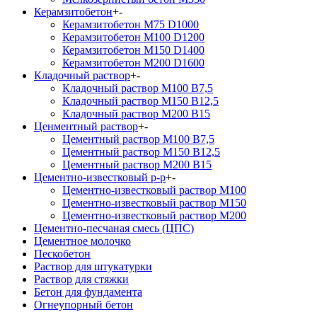
Керамзитобетон
+
-
Керамзитобетон М75 D1000
Керамзитобетон М100 D1200
Керамзитобетон М150 D1400
Керамзитобетон М200 D1600
Кладочный раствор
+
-
Кладочный раствор М100 В7,5
Кладочный раствор М150 В12,5
Кладочный раствор М200 В15
Ценментный раствор
+
-
Цементный раствор М100 B7,5
Цементный раствор М150 B12,5
Цементный раствор М200 B15
Цементно-известковый р-р
+
-
Цементно-известковый раствор М100
Цементно-известковый раствор М150
Цементно-известковый раствор М200
Цементно-песчаная смесь (ЦПС)
Цементное молочко
Пескобетон
Раствор для штукатурки
Раствор для стяжки
Бетон для фундамента
Огнеупорный бетон