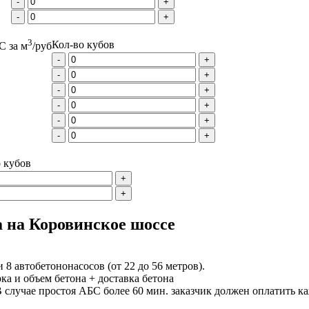
-
+
-
+
3
Кол-во кубов
С за м
/руб
-
+
-
+
-
+
-
+
-
+
-
+
 кубов
+
+
а на Коровинское шоссе
и 8 автобетононасосов (от 22 до 56 метров).
ка и объем бетона + доставка бетона
В случае простоя АБС более 60 мин. заказчик должен оплатить ка