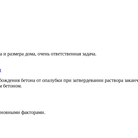
и размера дома, очень ответственная задача.
и
ждения бетона от опалубки при затвердевании раствора заканчи
м бетоном.
основными факторами.