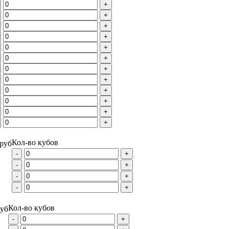
+
+
+
+
+
+
+
+
+
+
+
+
Кол-во кубов
/руб
-
+
-
+
-
+
-
+
Кол-во кубов
руб
-
+