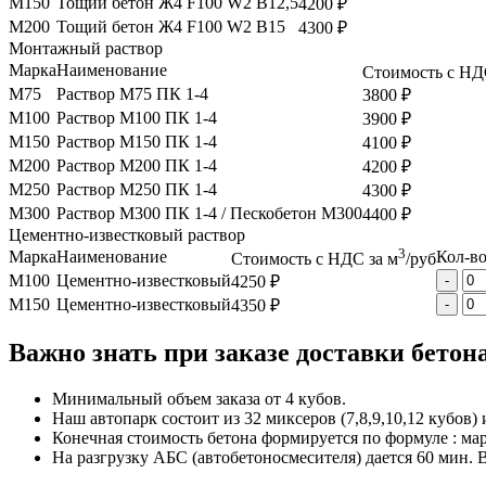
М150
Тощий бетон Ж4 F100 W2 B12,5
4200 ₽
М200
Тощий бетон Ж4 F100 W2 B15
4300 ₽
Монтажный раствор
Марка
Наименование
Стоимость с НД
М75
Раствор М75 ПК 1-4
3800 ₽
М100
Раствор М100 ПК 1-4
3900 ₽
М150
Раствор М150 ПК 1-4
4100 ₽
М200
Раствор М200 ПК 1-4
4200 ₽
М250
Раствор М250 ПК 1-4
4300 ₽
М300
Раствор М300 ПК 1-4 / Пескобетон М300
4400 ₽
Цементно-известковый раствор
3
Марка
Наименование
Кол-во
Стоимость с НДС за м
/руб
М100
Цементно-известковый
4250 ₽
-
М150
Цементно-известковый
4350 ₽
-
Важно знать при заказе доставки бетон
Минимальный объем заказа от 4 кубов.
Наш автопарк состоит из 32 миксеров (7,8,9,10,12 кубов) 
Конечная стоимость бетона формируется по формуле : мар
На разгрузку АБС (автобетоносмесителя) дается 60 мин. 