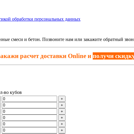
тикой обработки персональных данных
онные смеси и бетон. Позвоните нам или закажите обратный зв
акажи расчет доставки Online и
получи скидку
л-во кубов
+
+
+
+
+
+